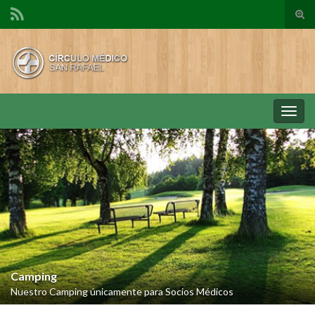
Alte
el
form
de
bús
Alter
la
nave
Camping
Nuestro Camping únicamente para Socios Médicos